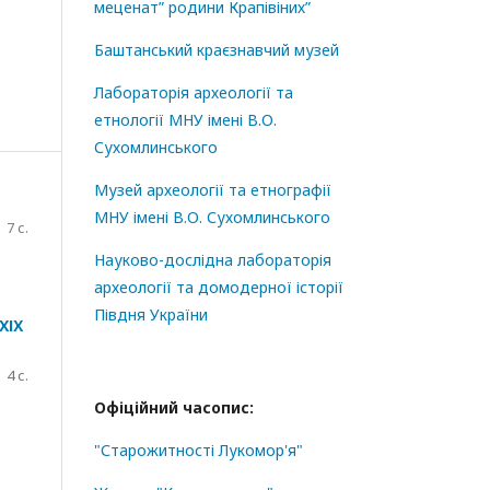
меценат” родини Крапівіних”
Баштанський краєзнавчий музей
Лабораторія археології та
етнології МНУ імені В.О.
Сухомлинського
Музей археології та етнографії
МНУ імені В.О. Сухомлинського
7 с.
Науково-дослідна лабораторія
археології та домодерної історії
Півдня України
ХІХ
4 с.
Офіційний часопис:
"Старожитності Лукомор'я"