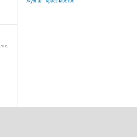
Журнал "Краєзнавство"
70 с.