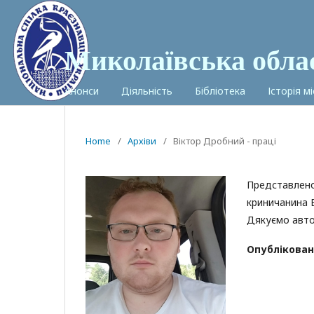
Миколаївська обла
Анонси
Діяльність
Бібліотека
Історія м
Home
/
Архіви
/
Віктор Дробний - праці
Представлено
криничанина 
Дякуємо авто
Опублікован